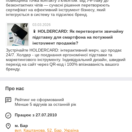
повноцінна точка контакту з клієнтом. Від УФ-лаку до
безконтактних чіпів — сучасні рішення перетворюють
сертифікат на ефективний інструмент бізнесу, який
інтегрується в систему та підсилює бренд.
03.03.2026
📱 HOLDERCARD: Як перетворити звичайну
підставку для смартфона на потужний
інструмент продажів?
Зустрічайте HOLDERCARD: інтерактивний мерч, що продає
24/7. Холдер - це поєднання ергономічної підставки та
маркетингового інструменту. Індивідуальний дизайн, швидкий
перехід на сайт через QR-код і 100% впізнаваність вашого
бренду.
Про нас
Рейтинг не сформований
Менше 5 відгуків за останній рік
Працює з 27.07.2010
м. Бар
вул. Каштанова, 52, Бар, Україна