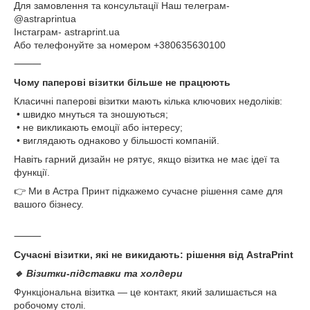
Для замовлення та консультації Наш телеграм-
@astraprintua
Інстаграм- astraprint.ua
Або телефонуйте за номером +380635630100
⸻
Чому паперові візитки більше не працюють
Класичні паперові візитки мають кілька ключових недоліків:
• швидко мнуться та зношуються;
• не викликають емоції або інтересу;
• виглядають однаково у більшості компаній.
Навіть гарний дизайн не рятує, якщо візитка не має ідеї та
функції.
👉 Ми в Астра Принт підкажемо сучасне рішення саме для
вашого бізнесу.
⸻
Сучасні візитки, які не викидають: рішення від AstraPrint
🔹 Візитки-підставки та холдери
Функціональна візитка — це контакт, який залишається на
робочому столі.