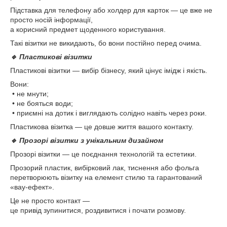
Підставка для телефону або холдер для карток — це вже не
просто носій інформації,
а корисний предмет щоденного користування.
Такі візитки не викидають, бо вони постійно перед очима.
🔹 Пластикові візитки
Пластикові візитки — вибір бізнесу, який цінує імідж і якість.
Вони:
• не мнути;
• не бояться води;
• приємні на дотик і виглядають солідно навіть через роки.
Пластикова візитка — це довше життя вашого контакту.
🔹 Прозорі візитки з унікальним дизайном
Прозорі візитки — це поєднання технологій та естетики.
Прозорий пластик, вибірковий лак, тиснення або фольга
перетворюють візитку на елемент стилю та гарантований
«вау-ефект».
Це не просто контакт —
це привід зупинитися, роздивитися і почати розмову.