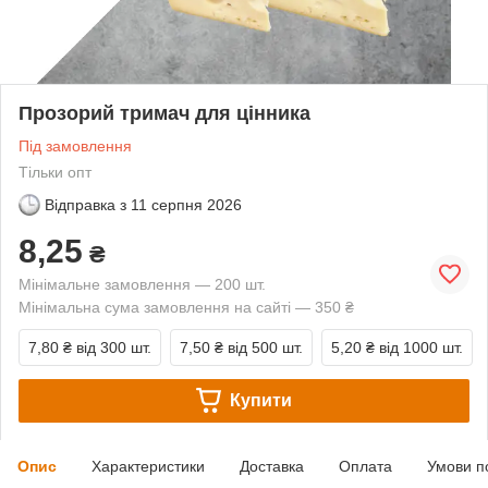
Прозорий тримач для цінника
Під замовлення
Тільки опт
Відправка з
11 серпня 2026
8,25
₴
Мінімальне замовлення — 200 шт.
Мінімальна сума замовлення на сайті — 350 ₴
7,80 ₴
від 300 шт.
7,50 ₴
від 500 шт.
5,20 ₴
від 1000 шт.
Купити
Опис
Характеристики
Доставка
Оплата
Умови п