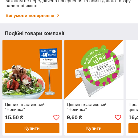
Законом не передбачено повернення та обмін даного товару
належної якості
Всі умови повернення
Подібні товари компанії
Цінник пластиковий
Цінник пластиковий
Проз
"Новинка"
"Новинка"
цінн
15,50
9,60
16,
₴
₴
Купити
Купити