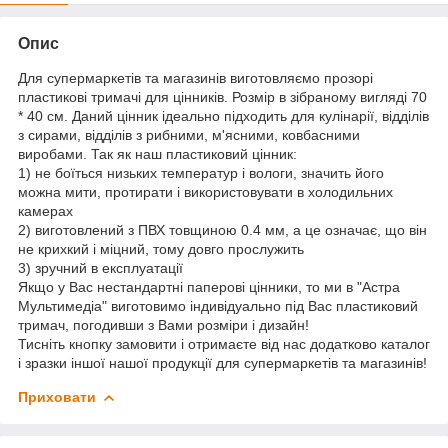
Опис
Для супермаркетів та магазинів виготовляємо прозорі
пластикові тримачі для цінників. Розмір в зібраному вигляді 70
* 40 см. Даний цінник ідеально підходить для кулінарії, відділів
з сирами, відділів з рибними, м'ясними, ковбасними
виробами. Так як наш пластиковий цінник:
1) не боїться низьких температур і вологи, значить його
можна мити, протирати і використовувати в холодильних
камерах
2) виготовлений з ПВХ товщиною 0.4 мм, а це означає, що він
не крихкий і міцний, тому довго прослужить
3) зручний в експлуатації
Якщо у Вас нестандартні паперові цінники, то ми в "Астра
Мультимедіа" виготовимо індивідуально під Вас пластиковий
тримач, погодивши з Вами розміри і дизайн!
Тисніть кнопку замовити і отримаєте від нас додатково каталог
і зразки іншої нашої продукції для супермаркетів та магазинів!
Приховати