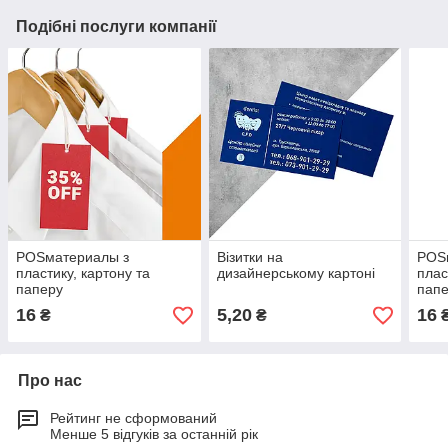
Подібні послуги компанії
РОЅматериалы з
Візитки на
РОЅ
пластику, картону та
дизайнерському картоні
плас
паперу
пап
16
5,20
16
₴
₴
Про нас
Рейтинг не сформований
Менше 5 відгуків за останній рік