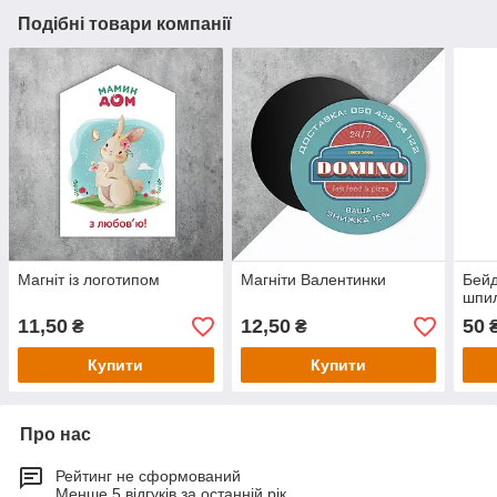
Подібні товари компанії
Магніт із логотипом
Магніти Валентинки
Бейд
шпил
11,50
12,50
50
₴
₴
Купити
Купити
Про нас
Рейтинг не сформований
Менше 5 відгуків за останній рік